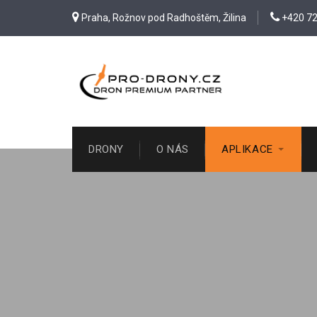
Praha, Rožnov pod Radhoštěm, Žilina
+420 72
DRONY
O NÁS
APLIKACE